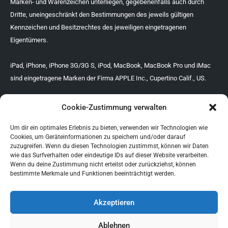
Marken- und Warenzeichen unterliegen, gegebenenfalls auch durch
Dritte, uneingeschränkt den Bestimmungen des jeweils gültigen
Kennzeichen und Besitzrechtes des jeweiligen eingetragenen
Eigentümers.
iPad, iPhone, iPhone 3G/3G S, iPod, MacBook, MacBook Pro und iMac
sind eingetragene Marken der Firma APPLE Inc., Cupertino Calif., US.
Cookie-Zustimmung verwalten
Abholservice
Um dir ein optimales Erlebnis zu bieten, verwenden wir Technologien wie
Cookies, um Geräteinformationen zu speichern und/oder darauf
zuzugreifen. Wenn du diesen Technologien zustimmst, können wir Daten
wie das Surfverhalten oder eindeutige IDs auf dieser Website verarbeiten.
Batterienverordnung
Wenn du deine Zustimmung nicht erteilst oder zurückziehst, können
bestimmte Merkmale und Funktionen beeinträchtigt werden.
AGB
Akzeptieren
Impressum
Datenschutzerklärung
Ablehnen