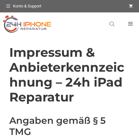
Zum
Konto & Support
Inhalt
springen
Me
Impressum &
Anbieterkennzeic
hnung – 24h iPad
Reparatur
Angaben gemäß § 5
TMG